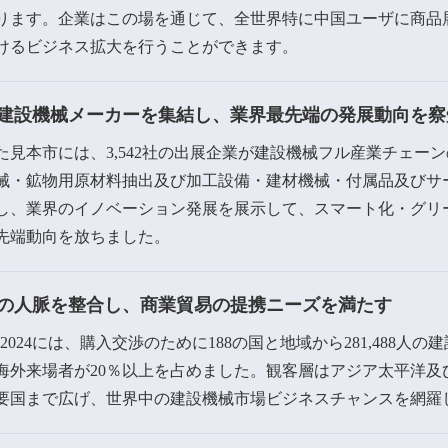
ります。企業はこの場を通じて、全世界特に中国ユーザに商品
けるビジネス拡大を行うことができます。
建設機械メーカーを集結し、業界最先端の発展動向を察
た見本市には、3,542社の出展企業が建設機械フル産業チェー
械・鉱物用原材料抽出及び加工設備・建材機械・付属品及びサ
し、業界のイノベーション発展を展示して、スマート化・グリ
先端動向を放ちました。
の人脈を整合し、商業貿易の提携ニーズを満たす
2024には、購入交渉のために188の国と地域から281,488人
海外来場者が20％以上を占めました。観客層はアジア太平洋及
要国まで広げ、世界中の建設機械市場ビジネスチャンスを網羅