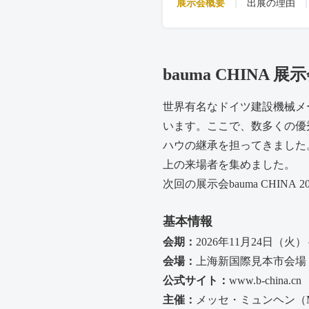
展示会概要
出展の理由
bauma CHINA 
世界有名なドイツ建設機械メーカ
います。ここで、数多くの優
ハウの継承を担ってきました。
上の来場者を集めました。
次回の展示会bauma
CHINA
2
基本情報
会期：
2026年11月24日（火
会場：
上海新国際見本市会場
公式サイト：
www.b-china.cn
主催：
メッセ・ミュンヘン（Mess