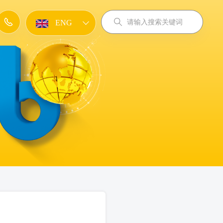
ENG
KOR
CHN