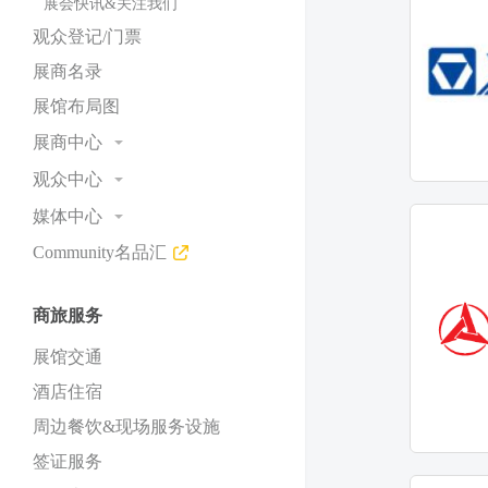
展会快讯&关注我们
观众登记/门票
展商名录
展馆布局图
展商中心
预定展位/赞助
观众中心
为何参展
为何参观
媒体中心
国际展团
开放时间
Community名品汇
展会新闻
展商服务
同期活动
合作媒体
常见问题与咨询
常见问题与咨询
商旅服务
现场新闻中心&媒体服务
展会照片与视频
展馆交通
媒体联络
酒店住宿
周边餐饮&现场服务设施
签证服务