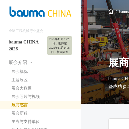
baum
全球工程机械行业盛会
2026年11月23-26
bauma CHINA
日，世博馆
2026年11月24-27
2026
日，新国际馆
展商
展会介绍
展会概况
bauma
主题展区
些成功参
展会大数据
展会照片与视频
展商感言
展会历程
主办与支持单位