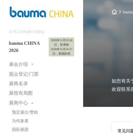
baum
全球工程机械行业盛会
2026年11月23-26
bauma CHINA
日，世博馆
2026年11月24-27
2026
日，新国际馆
展会介绍
观众登记/门票
展会概况
如您有关于
主题展区
展商名录
欢迎联系
展会大数据
展馆布局图
展会照片与视频
展商中心
展商感言
预定展位/赞助
展会历程
为何参展
主办与支持单位
国际展团
常见问