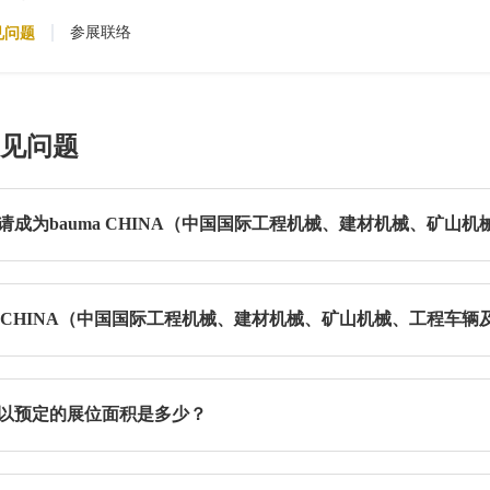
参展联络
见问题
见问题
请成为bauma CHINA（中国国际工程机械、建材机械、矿山
此处
在线填写展位预定申请，或致电主办方参展报名热线咨询：021-202
展流程如下图：
ma CHINA（中国国际工程机械、建材机械、矿山机械、工程车
办方慕尼黑展览（上海）有限公司咨询，参展报名热线: 021-2020 5
以预定的展位面积是多少？
馆最小展位面积为9平方米，室外展区最小展位面积为300平方米