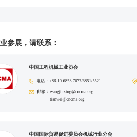
ma SAUDI ARABIA
举办一次，
地点为沙特
·
利雅得
时间：2027年3月20-23日
业参展，请联系：
T EXPO
举办一次，地点为巴西
·
圣保罗
时间：2027年11月16-19日
中国工程机械工业协会
电话：
+86-10 6853 7077/6851/5521
邮箱：
wangjinxing@cncma.org
tianwei@cncma.org
中国国际贸易促进委员会机械行业分会