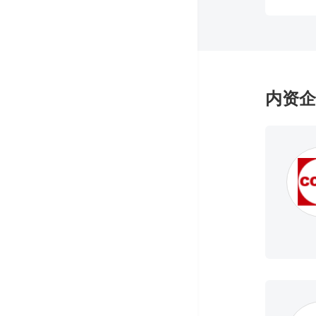
沙特bau
每2年
下届展会
内资企
巴西M&
每3年
下届展会