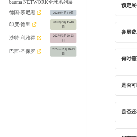
bauma NETWORK全球系列展
预定展
德国·慕尼黑
2028年4月3-9日
第一批
2026年9月15-18
印度·德里
日
展位提供
参展费
2027年3月20-23
沙特·利雅得
日
您提交
2027年11月16-19
巴西·圣保罗
日
位面积
何时需
配相应
相应费
正式递
是否可
联合参
代理和
是否还
联合参
主办方
部及周