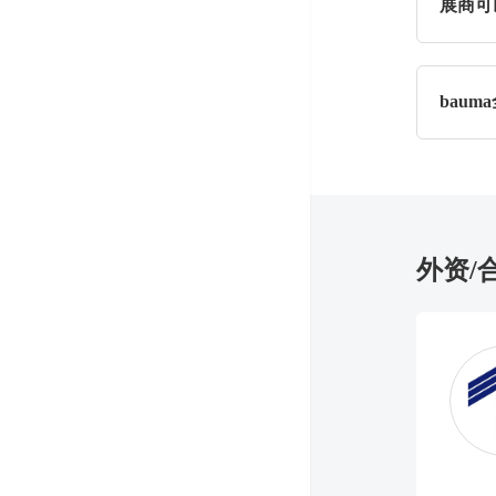
展商可
展商可
bau
上海世
北入口
德国ba
南入口
每3年
下届展会
上海新
外资/
1号入
bauma
2号入
每2年
3号入
下届展会
点击此
印度bau
每2年
下届展会