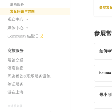
展会快讯&关注我们
展商服务
参展常
常见问题与咨询
观众中心
为何参观
媒体中心
参展常
开放时间
Community名品汇
展会新闻
同期活动
合作媒体
常见问题与咨询
商旅服务
现场新闻中心&媒体服务
如何申
展会照片与视频
展馆交通
请
点击
媒体联络
酒店住宿
详细参
bau
周边餐饮&现场服务设施
签证服务
请致电主
游在上海
最小可
室内展
全球系列展