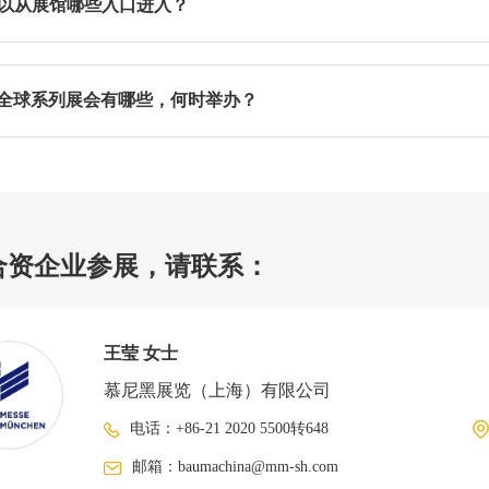
以从展馆哪些入口进入？
持展商胸卡及个人身份证（或外籍有效身份证件）从展商入口进
ma全球系列展会有哪些，何时举办？
博展览馆（世博馆）展商入口：
：博成路850号
uma
：国展路1099号
举办一次，地点为德国·慕尼黑
时间：2028年4月3-9日
国际博览中心（新国际馆）展商入口：
合资企业参展，请联系：
口大厅：位于芳甸路与龙阳路交叉口，可直接通往E1及W1馆
CHINA
（上海宝马工程机械展）
口大厅：位于芳甸路与花木路交叉口，可直接通往N1及W5馆
举办一次，地点为中国
·
上海
口大厅：位于花木路与罗山路交叉口，可直接通往N5及E7馆
时间：2026年11月24-27日
王莹 女士
处
查看展馆交通信息。
慕尼黑展览（上海）有限公司
ma CONEXPO INDIA
举办一次，地点为印度
·
德里
电话：
+86-21 2020 5500转648
时间：2026年9月15-18日
邮箱：
baumachina@mm-sh.com