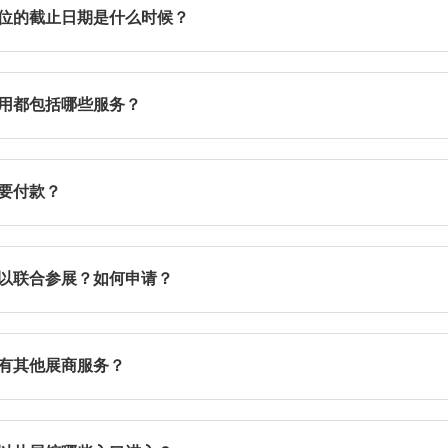
位的截止日期是什么时候？
预定展位截止时间为2026年2月28日。如您有报名参展意愿，
，参展报名热线：021-2020 5500转648/846。
用都包括哪些服务？
的参展申请表仅针对bauma
CHINA
（中国国际工程机械、建材机
。若您申请成功，所缴费用将涵盖以下服务：网站上展商名录中
要付款？
数量的展商胸卡。若您希望获得其他增值服务(例如：光地展位搭
用。
交参展申请表后一个月内需支付30%的预付款，收到展位图后一
以联合参展？如何申请？
展商指的是在主参展商的展位上展示自己的产品并派驻自己的人
代表人等都不被认为是联合参展商。
有其他展商服务？
展商需填写申请表格并得到书面许可，被批准的联合参展商，需缴纳
还为您提供多样化的营销推广服务，助力您收获更佳的参展效果
边广告等。您可以
点击此处
了解其他展商服务。