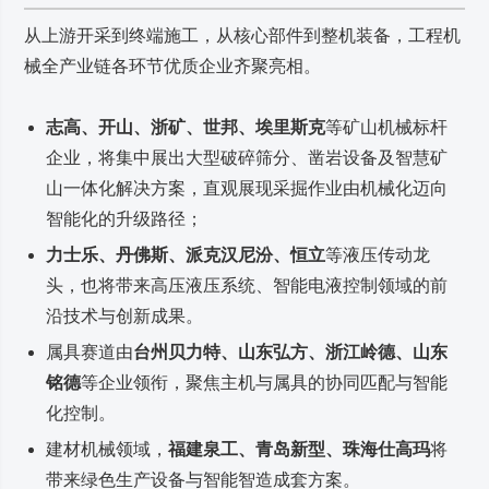
从上游开采到终端施工，从核心部件到整机装备，工程机
械全产业链各环节优质企业齐聚亮相。
志高、开山、浙矿、世邦、埃里斯克
等矿山机械标杆
企业，将集中展出大型破碎筛分、凿岩设备及智慧矿
山一体化解决方案，直观展现采掘作业由机械化迈向
智能化的升级路径；
力士乐、丹佛斯、派克汉尼汾、恒立
等液压传动龙
头，也将带来高压液压系统、智能电液控制领域的前
沿技术与创新成果。
属具赛道由
台州贝力特、山东弘方、浙江岭德、山东
铭德
等企业领衔，聚焦主机与属具的协同匹配与智能
化控制。
建材机械领域，
福建泉工、青岛新型、珠海仕高玛
将
带来绿色生产设备与智能智造成套方案。